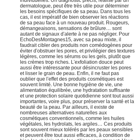
individuelles. Un diagnostic précis, réalisé par un
dermatologue, peut être très utile pour déterminer
les besoins spécifiques de sa peau. Dans tous les
cas, il est impératif de bien observer les réactions
de sa peau face à un nouveau produit. Rougeurs,
démangeaisons, sensations de brûlure… sont
autant de signaux d'alerte à ne pas négliger. Pour
EchoDesMontagnes15, avec sa peau mixte, il
faudrait cibler des produits non comédogènes pour
éviter d'obstruer les pores, et privilégier des textures
légères, comme les sérums ou les gels, plutôt que
les crèmes trop riches. L'exfoliation douce peut
aussi être intéressante pour désincruster les pores
et lisser le grain de peau. Enfin, il ne faut pas
oublier que l'effet des produits cosmétiques est
souvent limité. Une bonne hygiène de vie, une
alimentation équilibrée, une hydratation suffisante
et une protection solaire quotidienne sont tout aussi
importantes, voire plus, pour préserver la santé et la
beauté de la peau. Par ailleurs, il existe de
nombreuses alternatives naturelles aux
cosmétiques conventionnels, comme les huiles
végétales, les hydrolats, les argiles… Ces produits
sont souvent mieux tolérés par les peaux sensibles
et peuvent être tout aussi efficaces, à condition de