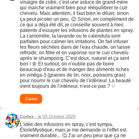
vinaigre de cidre, c'est une astuce de grand-mère
qui marche vraiment bien pour rééquilibrer le cuir
chevelu. Mais attention, il faut bien le diluer, sinon
ça peut picoter un peu. 😉 Sinon, en complément de
ce qui a déjà été dit, je conseille souvent à mes
patients d'essayer les infusions de plantes en spray.
La camomille, la lavande ou le calendula sont
parfaites pour calmer les irritations. On fait infuser
les fleurs séchées dans de l'eau chaude, on laisse
refroidir, on filtre et on vaporise sur le cuir chevelu
après le shampoing. C'est doux, naturel et ça sent
bon ! 🌼 Et surtout, on n'oublie pas de boire
beaucoup d'eau et de manger des aliments riches
en oméga-3 (graines de lin, noix, poissons gras)
pour nourrir le cuir chevelu de l'intérieur. La beauté
vient toujours de l'intérieur, n'est-ce pas ? ✨
J'aime
Cortex
- le 03 Octobre 2025
L'idée des infusions en spray, c'est sympa,
ÉtoileMystique, mais je me demande si l'effet est
vraiment durable... 🤔 J'ai un peu peur que ça ne