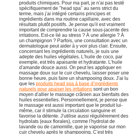
produits chimiques. Pour ma part, je n'ai pas testé
spécifiquement de "head spa" au sens strict du
terme, mais j'ai intégré certains principes et
ingrédients dans ma routine capillaire, avec des
résultats plutôt positifs. Je pense qu'il est vraiment
important de comprendre la cause sous-jacente des
irritations. Est-ce lié au stress ? À une allergie ? À
un champignon ? Parfois, une consultation avec un
dermatologue peut aider à y voir plus clair. Ensuite,
concernant les ingrédients naturels, je suis une
adepte des huiles végétales. L'huile de coco, par
exemple, est très apaisante et hydratante. L'huile
d'amande douce aussi. On peut les appliquer en
massage doux sur le cuir chevelu, laisser poser une
bonne heure, puis faire un shampooing doux. J'ai lu
que les
produits head spa à base d’ingrédients
naturels pour apaiser les irritations
sont un bon
moyen d'allier le massage crânien aux bienfaits des
huiles essentielles. Personnellement, je pense que
le massage est aussi important que le produit lui-
même, car il stimule la circulation sanguine et
favorise la détente. J'utilise aussi régulièrement des
hydrolats (eaux florales), comme l'hydrolat de
lavande ou de camomille, que je vaporise sur mon
cuir chevelu après le shampooing. C'est très