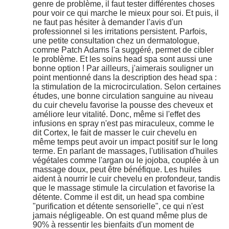
genre de problème, il faut tester différentes choses
pour voir ce qui marche le mieux pour soi. Et puis, il
ne faut pas hésiter à demander l'avis d'un
professionnel si les irritations persistent. Parfois,
une petite consultation chez un dermatologue,
comme Patch Adams l'a suggéré, permet de cibler
le problème. Et les soins head spa sont aussi une
bonne option ! Par ailleurs, j'aimerais souligner un
point mentionné dans la description des head spa :
la stimulation de la microcirculation. Selon certaines
études, une bonne circulation sanguine au niveau
du cuir chevelu favorise la pousse des cheveux et
améliore leur vitalité. Donc, même si l'effet des
infusions en spray n'est pas miraculeux, comme le
dit Cortex, le fait de masser le cuir chevelu en
même temps peut avoir un impact positif sur le long
terme. En parlant de massages, l'utilisation d'huiles
végétales comme l'argan ou le jojoba, couplée à un
massage doux, peut être bénéfique. Les huiles
aident à nourrir le cuir chevelu en profondeur, tandis
que le massage stimule la circulation et favorise la
détente. Comme il est dit, un head spa combine
"purification et détente sensorielle", ce qui n'est
jamais négligeable. On est quand même plus de
90% à ressentir les bienfaits d'un moment de