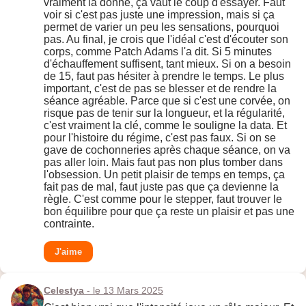
vraiment la donne, ça vaut le coup d'essayer. Faut
voir si c'est pas juste une impression, mais si ça
permet de varier un peu les sensations, pourquoi
pas. Au final, je crois que l'idéal c'est d'écouter son
corps, comme Patch Adams l'a dit. Si 5 minutes
d'échauffement suffisent, tant mieux. Si on a besoin
de 15, faut pas hésiter à prendre le temps. Le plus
important, c'est de pas se blesser et de rendre la
séance agréable. Parce que si c'est une corvée, on
risque pas de tenir sur la longueur, et la régularité,
c'est vraiment la clé, comme le souligne la data. Et
pour l'histoire du régime, c'est pas faux. Si on se
gave de cochonneries après chaque séance, on va
pas aller loin. Mais faut pas non plus tomber dans
l'obsession. Un petit plaisir de temps en temps, ça
fait pas de mal, faut juste pas que ça devienne la
règle. C'est comme pour le stepper, faut trouver le
bon équilibre pour que ça reste un plaisir et pas une
contrainte.
J'aime
Celestya
- le 13 Mars 2025