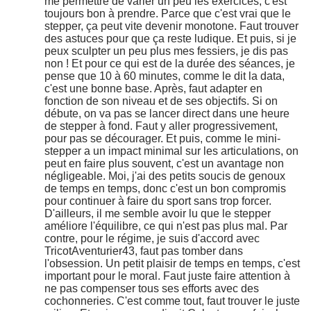
me permettre de varier un peu les exercices, c'est
toujours bon à prendre. Parce que c'est vrai que le
stepper, ça peut vite devenir monotone. Faut trouver
des astuces pour que ça reste ludique. Et puis, si je
peux sculpter un peu plus mes fessiers, je dis pas
non ! Et pour ce qui est de la durée des séances, je
pense que 10 à 60 minutes, comme le dit la data,
c'est une bonne base. Après, faut adapter en
fonction de son niveau et de ses objectifs. Si on
débute, on va pas se lancer direct dans une heure
de stepper à fond. Faut y aller progressivement,
pour pas se décourager. Et puis, comme le mini-
stepper a un impact minimal sur les articulations, on
peut en faire plus souvent, c'est un avantage non
négligeable. Moi, j'ai des petits soucis de genoux
de temps en temps, donc c'est un bon compromis
pour continuer à faire du sport sans trop forcer.
D'ailleurs, il me semble avoir lu que le stepper
améliore l'équilibre, ce qui n'est pas plus mal. Par
contre, pour le régime, je suis d'accord avec
TricotAventurier43, faut pas tomber dans
l'obsession. Un petit plaisir de temps en temps, c'est
important pour le moral. Faut juste faire attention à
ne pas compenser tous ses efforts avec des
cochonneries. C'est comme tout, faut trouver le juste