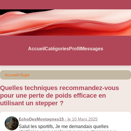
Accueil
Catégories
Profil
Messages
Accueil
>
Sujet
Quelles techniques recommandez-vous
pour une perte de poids efficace en
utilisant un stepper ?
EchoDesMontagnes15
- le 10 Mars 2025
Salut les sportifs, Je me demandais quelles