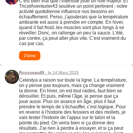
C'est bien vrai que l'intensité joue un rôle majeur. Et
TricotAventurier43 soulève un point pertinent : notre
activité quotidienne influence nos besoins en
échauffement. Perso, j'ajouterais que la température
ambiante est aussi à prendre en compte. En hiver,
quand il fait froid, les muscles sont plus longs à se
réveiller. Donc, on rallonge un peu la sauce. L'été,
par contre, ça peut aller plus vite. C'est vraiment du
cas par cas.
J'aime
Rousseau68
- le 14 Mars 2025
Celestya a raison sur toute la ligne. La température,
on y pense pas toujours, mais ça change vraiment
la donne. En hiver, on est tout raides, faut bien se
dérouiller. Et puis, même l'âge, je pense que ça
joue aussi. Plus on avance en âge, plus il faut
prendre le temps de s'échauffer, c'est logique. Pour
en revenir à l'histoire des fessiers et des mollets, je
vais tester l'histoire de l'appui sur le talon et la
pointe du pied. On verra bien si ça donne des
résultats. J'ai rien à perdre à essayer, et si ça peut