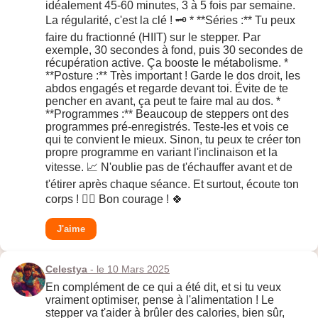
idéalement 45-60 minutes, 3 à 5 fois par semaine.
La régularité, c'est la clé ! 🗝️ * **Séries :** Tu peux
faire du fractionné (HIIT) sur le stepper. Par
exemple, 30 secondes à fond, puis 30 secondes de
récupération active. Ça booste le métabolisme. *
**Posture :** Très important ! Garde le dos droit, les
abdos engagés et regarde devant toi. Évite de te
pencher en avant, ça peut te faire mal au dos. *
**Programmes :** Beaucoup de steppers ont des
programmes pré-enregistrés. Teste-les et vois ce
qui te convient le mieux. Sinon, tu peux te créer ton
propre programme en variant l'inclinaison et la
vitesse. 📈 N'oublie pas de t'échauffer avant et de
t'étirer après chaque séance. Et surtout, écoute ton
corps ! 🧘‍♀️ Bon courage ! 🍀
J'aime
Celestya
- le 10 Mars 2025
En complément de ce qui a été dit, et si tu veux
vraiment optimiser, pense à l'alimentation ! Le
stepper va t'aider à brûler des calories, bien sûr,