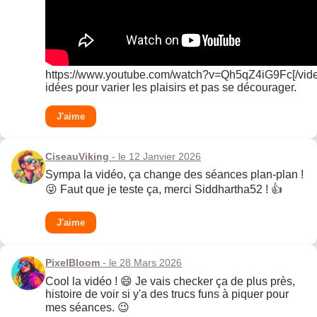
https://www.youtube.com/watch?v=Qh5qZ4iG9Fc[/vide
idées pour varier les plaisirs et pas se décourager.
J'aime
CiseauViking
- le 12 Janvier 2026
Sympa la vidéo, ça change des séances plan-plan !
😜 Faut que je teste ça, merci Siddhartha52 ! 👍
J'aime
PixelBloom
- le 28 Mars 2026
Cool la vidéo ! 😄 Je vais checker ça de plus près,
histoire de voir si y'a des trucs funs à piquer pour
mes séances. 😉